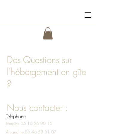
Les Maisons de Concasty
Des Questions sur
l'hébergement en gîte
?
Nous contacter :
Téléphone
Martine
06 16 26 90 16
Amandine
06 46 53 51 07