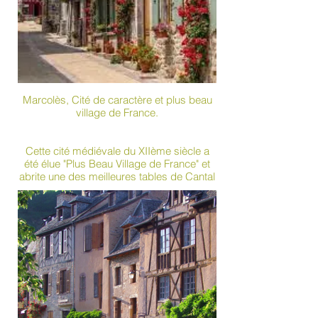
Marcolès, Cité de caractère et plus beau
village de France.
Cette cité médiévale du XIIème siècle a
été élue "Plus Beau Village de France" et
abrite une des meilleures tables de Cantal
- L'Auberge de la Tour. Le chef Renaud
Darmanin a été récompensé d'une étoile
au guide Michelin. Un bistrot est attenant à
cette table gastronomique.